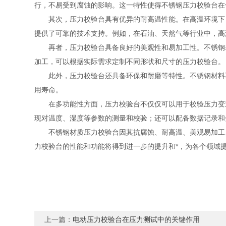
行，不易受到腐蚀的影响。这一特性使得不锈钢压力校验台在
其次，压力校验台具有优异的耐高温性能。在高温环境下，
提供了可靠的技术支持。例如，在石油、天然气等行业中，高
再者，压力校验台具备良好的美观性和易加工性。不锈钢表
加工，可以根据实际需求定制不同形状和尺寸的压力校验台。
此外，压力校验台还具备环保和耐磨等特性。不锈钢材料不
用寿命。
在多功能性方面，压力校验台不仅仅可以用于校验压力变送
现对温度、湿度等参数的测量和校验；还可以配备数据记录和
不锈钢材质压力校验台因其抗腐蚀、耐高温、美观易加工、
力校验台的性能和功能将得到进一步的提升和*，为各个领域
上一篇：
电动压力校验台在压力测试中的关键作用