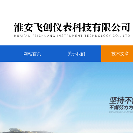
网站首页
关于我们
技术文章