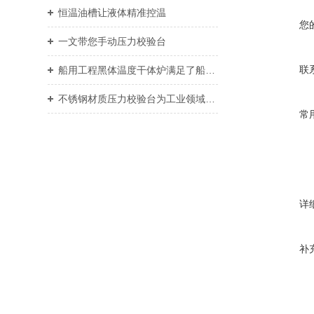
恒温油槽让液体精准控温
您
一文带您手动压力校验台
联
船用工程黑体温度干体炉满足了船舶工程对于热能的需求
不锈钢材质压力校验台为工业领域提供了重要支持
常
详
补