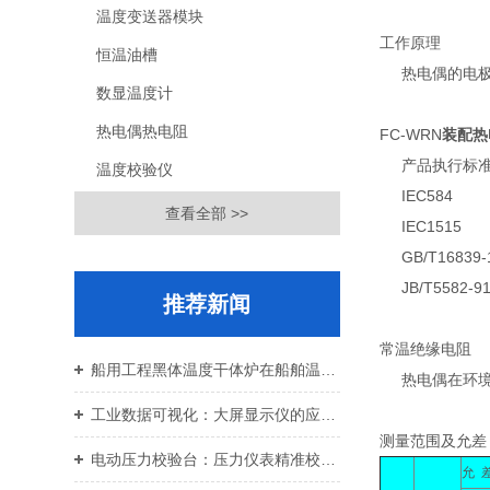
温度变送器模块
工作原理
恒温油槽
热电偶的电极由
数显温度计
热电偶热电阻
FC-WRN
装配热
产品执行标
温度校验仪
IEC584
查看全部 >>
IEC1515
GB/T16839-
JB/T5582-9
推荐新闻
常温绝缘电阻
船用工程黑体温度干体炉在船舶温控校准中的应用价值
热电偶在环境温度
工业数据可视化：大屏显示仪的应用与设备运维
测量范围及允差
电动压力校验台：压力仪表精准校准智能校验设备
允 