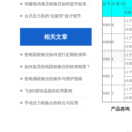
伺服电动液压校验仪如何提升校准效率与重复性
型 号
分 度 号
I
允差
台式压力泵的“抗疲劳”设计细节
±1.5
WRN
K
±0.00
相关文章
±1.5
WRM
N
±0.00
热电阻校验仪如何进行定期校准和维护？
±1.5
WRE
E
±0.00
如何提高热电阻校验仪的校准精度？
±1.5
WRF
J
热电偶校验仪的操作与维护指南
±0.00
±1.5
飞创0度恒温器的应用案例
WRC
T
±0.00
手动压力校验台的特点与应用
产品咨询