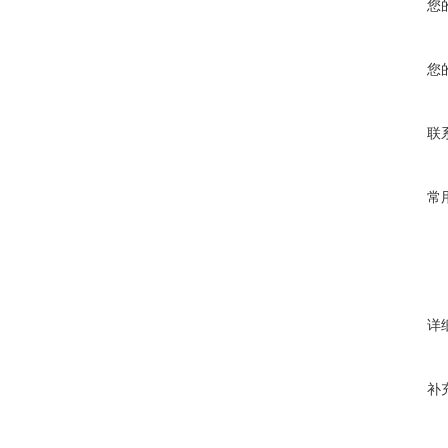
您
您
联
常
详
补