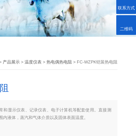
联系方式
二维码
>
产品展示
>
温度仪表
>
热电偶热电阻
> FC-WZPK铠装热电阻
电阻
，通常和显示仪表、记录仪表、电子计算机等配套使用。直接测
℃范围内液体，蒸汽和气体介质以及固体表面温度。
在线交流
您好！欢迎前来咨询，很高兴为您
厂商性质：
生产厂家
服务，请问您要咨询什么问题呢？