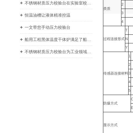
不锈钢材质压力校验台在实验室校准中的优势
2
类质
3
恒温油槽让液体精准控温
4
一文带您手动压力校验台
T
过程连接形式
N
船用工程黑体温度干体炉满足了船舶工程对于热能的需求
Y
不锈钢材质压力校验台为工业领域提供了重要支持
1
2
传感器连接材料
3
4
5
防爆方式
显示方式