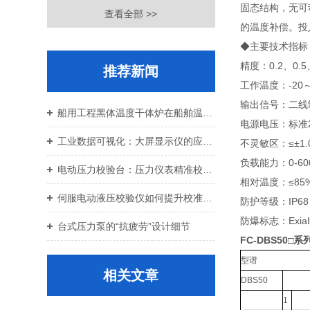
固态结构，无可
查看全部 >>
的温度补偿。投
◆主要技术指标 
精度：0.2、0.5
推荐新闻
工作温度：-20～
输出信号：二线制
船用工程黑体温度干体炉在船舶温控校准中的应用价值
电源电压：标准24
工业数据可视化：大屏显示仪的应用与设备运维
不灵敏区：≤±1.
负载能力：0-60
电动压力校验台：压力仪表精准校准智能校验设备
相对温度：≤85
伺服电动液压校验仪如何提升校准效率与重复性
防护等级：IP68
防爆标志：ExiaⅡ
台式压力泵的“抗疲劳”设计细节
FC-DBS50
型谱
相关文章
DBS50
1