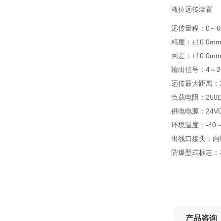
液位远传装置
远传量程：0～6
精度：±10.0m
回差：±10.0m
输出信号：4～2
远传最大距离：3
负载电阻：250Ω
供电电源：24VDC
环境温度：-40～
出线口接头：内螺
防爆型式标志：本安
产品咨询