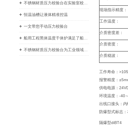
不锈钢材质压力校验台在实验室校准中的优势
现场指示精度：
恒温油槽让液体精准控温
工作温度：
一文带您手动压力校验台
介质密度差：
船用工程黑体温度干体炉满足了船舶工程对于热能的需求
介质密度：
不锈钢材质压力校验台为工业领域提供了重要支持
介质稳波：
工作寿命：>10
报警精度：±5m
供电电源：24VDC
环境温度：-40～
出线口接头：内螺
防爆型式标志：本安
隔爆型diBT4