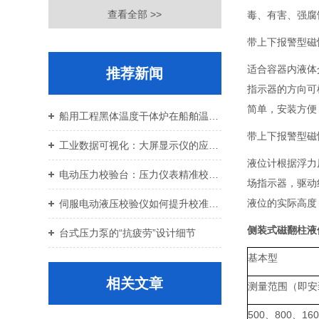
查看全部 >>
毒、有害、强腐
带上下报警型磁
适合容器内液体
推荐新闻
指示器的方向可
简单，安装方便
船用工程黑体温度干体炉在船舶温控校准中的应用价值
带上下报警型磁
工业数据可视化：大屏显示仪的应用与设备运维
液位计根据浮力
电动压力校验台：压力仪表精准校准智能校验设备
场指示器，驱动
液位的实际高度
伺服电动液压校验仪如何提升校准效率与重复性
侧装式磁翻柱液
台式压力泵的“抗疲劳”设计细节
基本型
相关文章
测量范围（即安
500、800、16