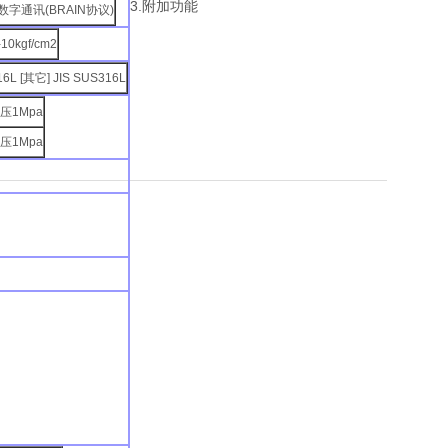
3.附加功能
 带数字通讯(BRAIN协议)
-10kgf/cm2
16L [其它] JIS SUS316L
压1Mpa
压1Mpa