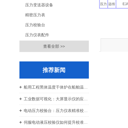
压力
远传
EJ
压力变送器设备
精密压力表
压力校验台
压力仪表配件
查看全部 >>
推荐新闻
船用工程黑体温度干体炉在船舶温控校准中的应用价值
工业数据可视化：大屏显示仪的应用与设备运维
电动压力校验台：压力仪表精准校准智能校验设备
伺服电动液压校验仪如何提升校准效率与重复性