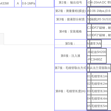
第1项： 输出信号
-D
4-20mA DC
A433W
A
0.6-1MPa
第2项：测量量程(膜盒)
A
0.06-1Mpa,(0.6
第3项：接液部分材质
S
[隔膜]JIS SUS3
C2
IDF2"碳钢，耐
第4项：安装规格
U2
IDF2"碳钢，耐
第5项：
N
通常为N
-B
硅油SH200
第6项：注入液
-P
C3H80Z
第7项：毛细管取出方式
B
从法兰背面取出
01
毛细管长1m
02
毛细管长2m
第8项：毛细管长度(m)
03
毛细管长3m
04
毛细管长4m
05
毛细管长5m