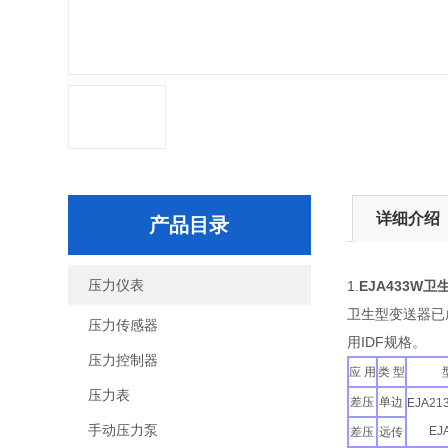
详细介绍
产品目录
压力仪表
1.
EJA433W
卫生型变送器已成
压力传感器
用IDF规格。
压力控制器
应 用
类 型
压力表
差压
单边
EJA21
手动压力泵
EJ
差压
远传