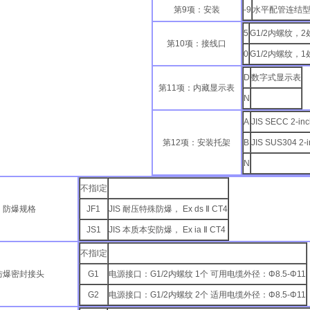
第9项：安装
-9
水平配管连结
5
G1/2内螺纹，
第10项：接线口
0
G1/2内螺纹，
D
数字式显示表
第11项：内藏显示表
N
A
JIS SECC 2-
第12项：安装托架
B
JIS SUS304 
N
不指l定
：防爆规格
JF1
JIS 耐压特殊防爆， Ex ds Ⅱ CT4
JS1
JIS 本质本安防爆， Ex ia Ⅱ CT4
不指l定
防爆密封接头
G1
电源接口：G1/2内螺纹 1个 可用电缆外径：Φ8.5-Φ11
G2
电源接口：G1/2内螺纹 2个 适用电缆外径：Φ8.5-Φ11