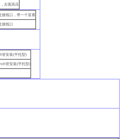
型，左面高压
2处接线口，带一个盲塞
1处接线口
inch管安装(平托型)
2-inch管安装(平托型)