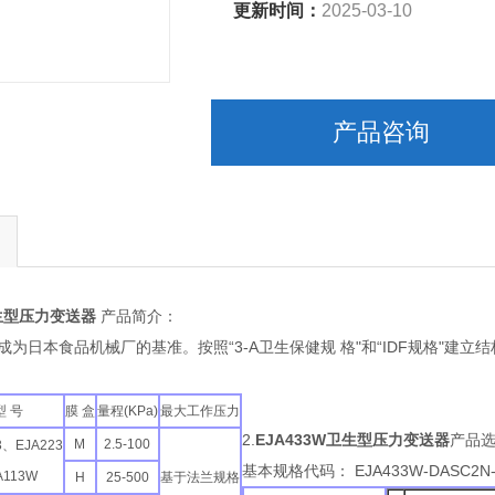
更新时间：
2025-03-10
产品咨询
卫生型压力变送器
产品简介：
为日本食品机械厂的基准。按照“3-A卫生保健规 格"和“IDF规格"建立
型 号
膜 盒
量程(KPa)
最大工作压力
2.
EJA433W卫生型压力变送器
产品
M
2.5-100
3、EJA223
基本规格代码： EJA433W-DASC2N
A113W
H
25-500
基于法兰规格