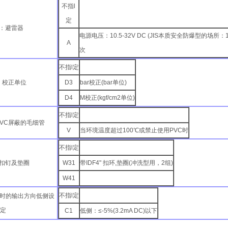
不指l
定
项：避雷器
电源电压：10.5-32V DC (JIS本质安全防爆型的场所：10.5
A
次
不指l定
：校正单位
D3
bar校正(bar单位)
D4
M校正(kgf/cm2单位)
不指l定
PVC屏蔽的毛细管
V
当环境温度超过100℃或禁止使用PVC时
不指l定
：扣钉及垫圈
W31
带IDF4" 扣环,垫圈(冲洗型用，2组)
W41
不指l定
常时的输出方向低侧设
定
C1
低侧：≤-5%(3.2mA DC)以下