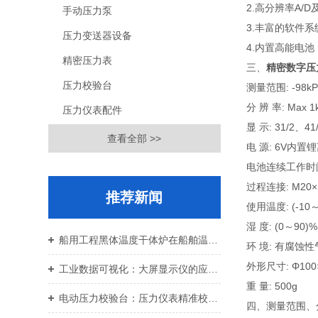
2.高分辨率A/
手动压力泵
3.丰富的软件
压力变送器设备
4.内置高能电
精密压力表
三、
精密数字压力表
压力校验台
测量范围: -98
分 辨 率: Max 1
压力仪表配件
显 示: 31/2、41
查看全部 >>
电 源: 6V内
电池连续工作时
过程连接: M20
推荐新闻
使用温度: (-10
湿 度: (0～90)
船用工程黑体温度干体炉在船舶温控校准中的应用价值
环 境: 有腐蚀
外形尺寸: Φ100
工业数据可视化：大屏显示仪的应用与设备运维
重 量: 500g
电动压力校验台：压力仪表精准校准智能校验设备
四、测量范围、