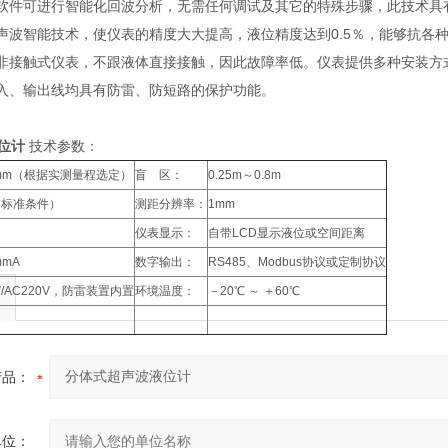
术软件可进行智能化回波分析，无需任何调试及其它的特殊步骤，此技术具
的声波智能技术，使仪表的精度大大提高，液位精度达到0.5％，能够抗各
种非接触式仪表，不跟液体直接接触，因此故障率低。仪表提供多种安装方
输入、输出线均具有防雷、防短路的保护功能。
位计
技术参数：
30)m（根据实测量程选定）
盲 区：
0.25m～0.8m
%（标准条件）
测距分辨率：
1mm
仪表显示：
自带LCD显示液位或空间距离
)mA
数字输出：
RS485、Modbus协议或定制协议
V/AC220V，防雷装置内置
环境温度：
－20℃ ～ ＋60℃
产品：
单位：