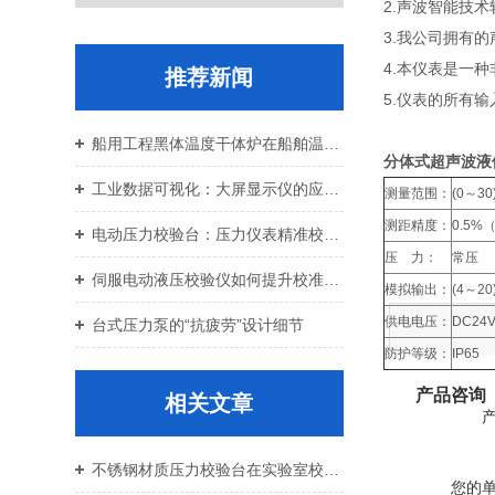
2.声波智能技
3.我公司拥有
4.本仪表是一
推荐新闻
5.仪表的所有
船用工程黑体温度干体炉在船舶温控校准中的应用价值
分体式超声波液
工业数据可视化：大屏显示仪的应用与设备运维
测量范围：
(0～
测距精度：
0.5
电动压力校验台：压力仪表精准校准智能校验设备
压 力：
常压
伺服电动液压校验仪如何提升校准效率与重复性
模拟输出：
(4～20
供电电压：
DC24
台式压力泵的“抗疲劳”设计细节
防护等级：
IP65
产品咨询
相关文章
不锈钢材质压力校验台在实验室校准中的优势
您的