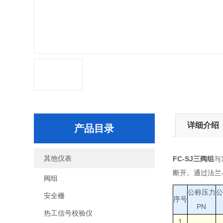
详细介绍
产品目录
其他仪表
FC-SJ三阀组
与
断开。通过法兰
阀组
公称压力
公
安全栅
序号
PN
热工信号校验仪
1